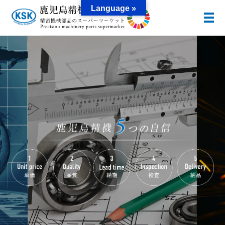
Language »
メ