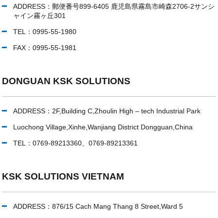
ADDRESS：郵便番号899-6405 鹿児島県霧島市崎森2706-2サンシ
ャイン霧ヶ丘301
TEL：0995-55-1980
FAX：0995-55-1981
DONGUAN KSK SOLUTIONS
ADDRESS：2F,Building C,Zhoulin High – tech Industrial Park
Luochong Village,Xinhe,Wanjiang District Dongguan,China
TEL：0769-89213360、0769-89213361
KSK SOLUTIONS VIETNAM
ADDRESS：876/15 Cach Mang Thang 8 Street,Ward 5