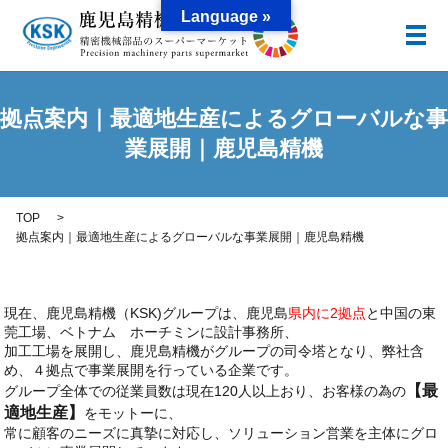
Language »
メ
拠点案内｜最適地生産によるグローバルな事
業展開｜鹿児島精機
TOP
拠点案内｜最適地生産によるグローバルな事業展開｜鹿児島精機
現在、鹿児島精機（KSK)グループは、鹿児島
県内に2拠点
と中国の東
莞工場、ベトナム ホーチミンに設計事務所、
加工工場を展開し、鹿児島精機がグループの司令塔となり、弊社含
め、４拠点で事業展開を行っている企業です。
【最
グループ全体での従業員数は現在120人以上おり、お客様の為の
適地生産】
をモットーに、
常に顧客のニーズに真摯に対応し、ソリューション営業を主体にグロ