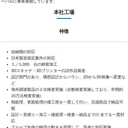
ーバルに事業展開しています。
本社工場
特徴
短納期の対応
日本製造指定案件の対応
１／1,000 台の精密加工
3Dスキャナ・3Dプリンターの試作品製造
設計部門があり、構想設計からバラシ、2Dから3D画像へ変更な
ど
海外調達製品の２次検査実施（全数検査実施しており、年間約
15万点検査実施）
熱処理、表面処理の後工程を一貫して行い、完成部品で納品可
能
設計～見積り～加工～後処理～検査～納品までの 全てを一貫対
応
グループ全体の物流の動きを管理して、迅速な対応実施