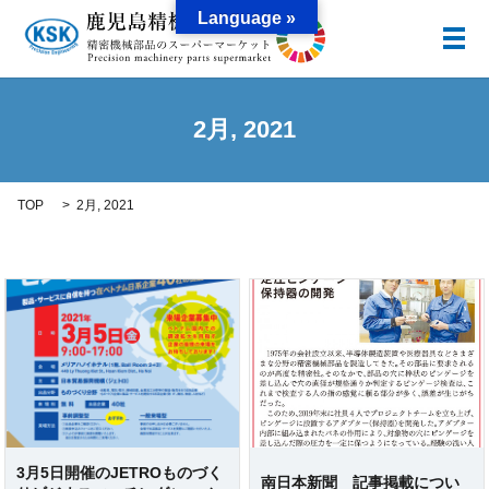
Language »
メ
2月, 2021
TOP
2月, 2021
3月5日開催のJETROものづく
南日本新聞 記事掲載につい