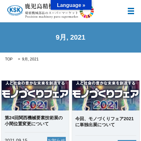
Language »
メ
9月, 2021
TOP
9月, 2021
第24回関西機械要素技術展の
今回、モノづくりフェア2021
小間位置変更について
に単独出展について
2021.09.15
お知らせ