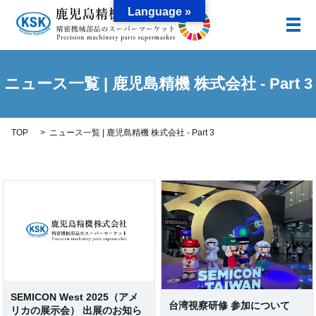
Language »
メ
ニュース一覧 | 鹿児島精機 株式会社 - Part 3
TOP
ニュース一覧 | 鹿児島精機 株式会社 - Part 3
SEMICON West 2025（アメ
台湾視察研修 参加について
リカの展示会） 出展のお知ら